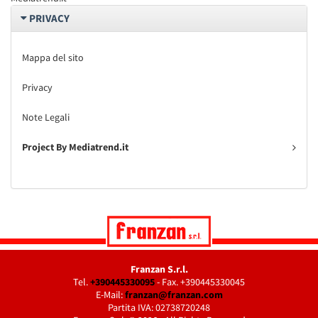
PRIVACY
Mappa del sito
Privacy
Note Legali
Project By Mediatrend.it
Franzan S.r.l.
Tel.
+390445330095
- Fax. +390445330045
E-Mail:
franzan@franzan.com
Partita IVA: 02738720248