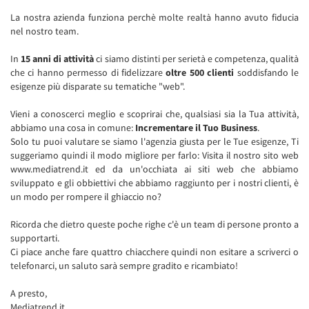
La nostra azienda funziona perchè molte realtà hanno avuto fiducia
nel nostro team.
In
15 anni di attività
ci siamo distinti per serietà e competenza, qualità
che ci hanno permesso di fidelizzare
oltre 500 clienti
soddisfando le
esigenze più disparate su tematiche "web".
Vieni a conoscerci meglio e scoprirai che, qualsiasi sia la Tua attività,
abbiamo una cosa in comune:
Incrementare il Tuo Business
.
Solo tu puoi valutare se siamo l'agenzia giusta per le Tue esigenze, Ti
suggeriamo quindi il modo migliore per farlo: Visita il nostro sito web
www.mediatrend.it
ed da un'occhiata ai siti web che abbiamo
sviluppato e gli obbiettivi che abbiamo raggiunto per i nostri clienti, è
un modo per rompere il ghiaccio no?
Ricorda che dietro queste poche righe c'è un team di persone pronto a
supportarti.
Ci piace anche fare quattro chiacchere quindi non esitare a scriverci o
telefonarci, un saluto sarà sempre gradito e ricambiato!
A presto,
Mediatrend.it