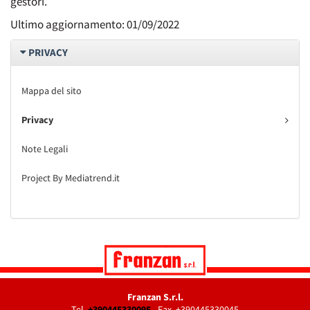
gestori.
Ultimo aggiornamento: 01/09/2022
PRIVACY
Mappa del sito
Privacy
Note Legali
Project By Mediatrend.it
Franzan S.r.l.
Tel.
+390445330095
- Fax. +390445330045