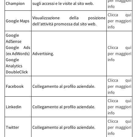
per maggiori
Champion
sugli accessi e le visite al sito web.
info
Clicca qui
Visualizzazione della posizione
Google Maps
per maggiori
dell'attività promossa dal sito web.
info
Google
AdSense
Google Ads
Clicca qui
(ex AdWords)
Advertising.
per maggiori
Google
info
Analytics
DoubleClick
Clicca qui
Facebook
Collegamento al profilo aziendale.
per maggiori
info
Clicca qui
Linkedin
Collegamento al profilo aziendale.
per maggiori
info
Clicca qui
Twitter
Collegamento al profilo aziendale.
per maggiori
info